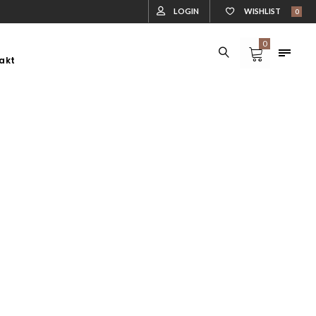
LOGIN
WISHLIST
0
0
akt
DLA ZWIERZĄT
DREWUTNIE
DLA ZWIERZĄT
DREWUTNIE