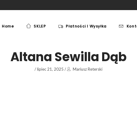
Home
SKLEP
Płatności I Wysyłka
Kont
MEBLE
PAKI JEŹDZIECKIE
MEBLE
PAKI JEŹDZIECKIE
Altana Sewilla Dąb
/
lipiec 21, 2025
/
Mariusz Reterski