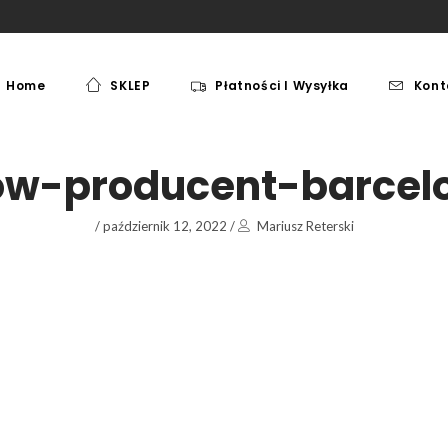
Home
SKLEP
Płatności I Wysyłka
Kont
MEBLE
PAKI JEŹDZIECKIE
MEBLE
PAKI JEŹDZIECKIE
ow-producent-barcel
/
październik 12, 2022
/
Mariusz Reterski