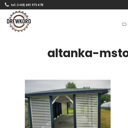
tel: (+48) 691 971 478
ZADASZENIA
DOMKI
ZADASZENIA
DOMKI
altanka-mst