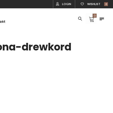
LOGIN
WISHLIST
0
0
akt
DLA ZWIERZĄT
DREWUTNIE
DLA ZWIERZĄT
DREWUTNIE
ona-drewkord