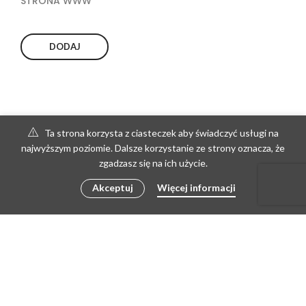
STRONA WWW
Ta strona korzysta z ciasteczek aby świadczyć usługi na
najwyższym poziomie. Dalsze korzystanie ze strony oznacza, że
zgadzasz się na ich użycie.
Akceptuj
Więcej informacji
© 2023 Drewkord | All rights reserved
REGULAMIN
MOJE KONTO
PŁATNOŚCI I WYSYŁKA
KONTAKT