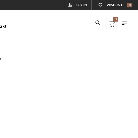
LOGIN
WISHLIST
0
0
akt
DLA ZWIERZĄT
DREWUTNIE
DLA ZWIERZĄT
DREWUTNIE
8