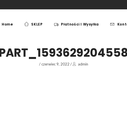
Home
SKLEP
Płatności I Wysyłka
Kont
MEBLE
PAKI JEŹDZIECKIE
MEBLE
PAKI JEŹDZIECKIE
PART_159362920455
/
czerwiec 9, 2022
/
admin