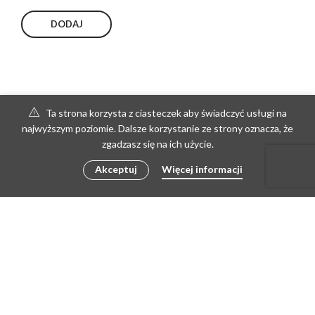
Ta strona korzysta z ciasteczek aby świadczyć usługi na
najwyższym poziomie. Dalsze korzystanie ze strony oznacza, że
zgadzasz się na ich użycie.
Akceptuj
Więcej informacji
© 2023 Drewkord | All rights reserved
REGULAMIN
MOJE KONTO
PŁATNOŚCI I WYSYŁKA
KONTAKT