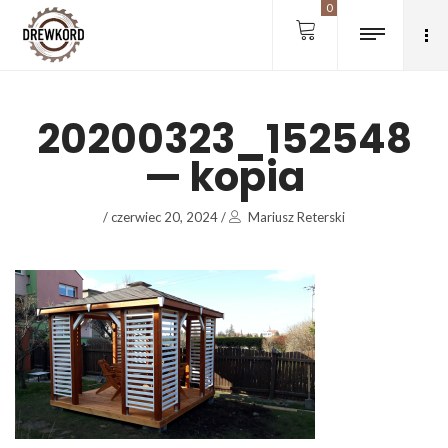
0
20200323_152548
— kopia
/
czerwiec 20, 2024
/
Mariusz Reterski