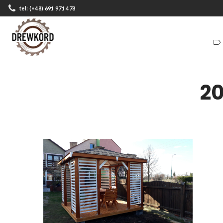
tel: (+48) 691 971 478
ZADASZENIA
DOMKI
ZADASZENIA
DOMKI
2