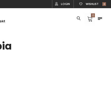
LOGIN
WISHLIST
0
0
akt
DLA ZWIERZĄT
DREWUTNIE
DLA ZWIERZĄT
DREWUTNIE
ia