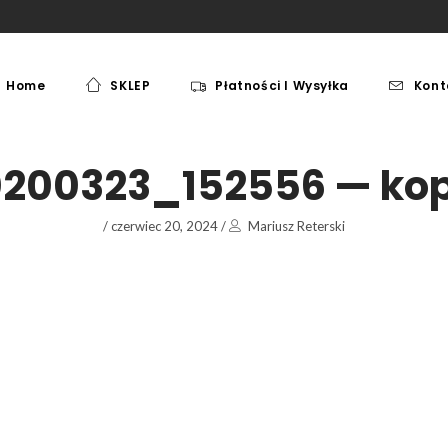
Home
SKLEP
Płatności I Wysyłka
Kont
MEBLE
PAKI JEŹDZIECKIE
MEBLE
PAKI JEŹDZIECKIE
0200323_152556 — kop
/
czerwiec 20, 2024
/
Mariusz Reterski