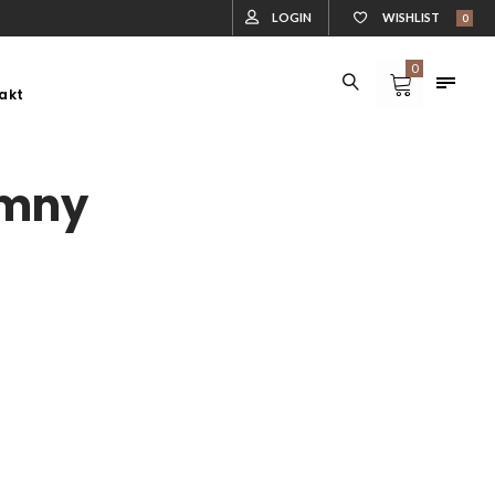
LOGIN
WISHLIST
0
0
akt
DLA ZWIERZĄT
DREWUTNIE
DLA ZWIERZĄT
DREWUTNIE
emny