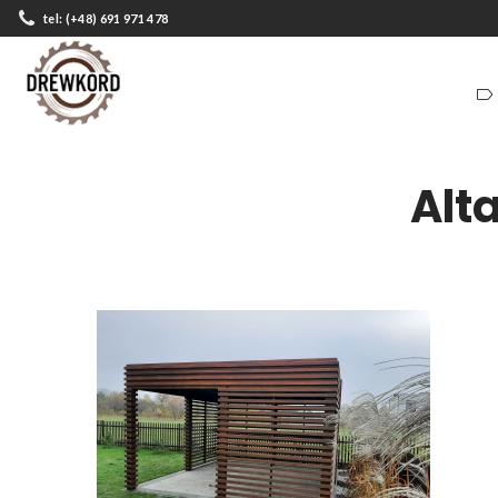
tel: (+48) 691 971 478
ZADASZENIA
DOMKI
ZADASZENIA
DOMKI
Alt