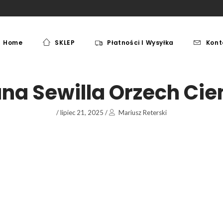
Home
SKLEP
Płatności I Wysyłka
Kont
MEBLE
PAKI JEŹDZIECKIE
MEBLE
PAKI JEŹDZIECKIE
ana Sewilla Orzech Ci
/
lipiec 21, 2025
/
Mariusz Reterski