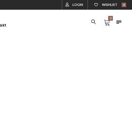
LOGIN
WISHLIST
0
0
akt
DLA ZWIERZĄT
DREWUTNIE
DLA ZWIERZĄT
DREWUTNIE