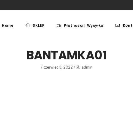
Home
SKLEP
Płatności I Wysyłka
Kont
MEBLE
PAKI JEŹDZIECKIE
MEBLE
PAKI JEŹDZIECKIE
BANTAMKA01
/
czerwiec 3, 2022
/
admin