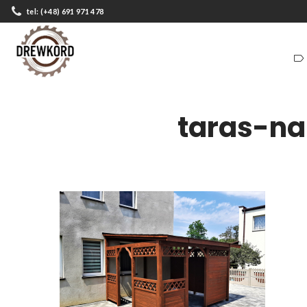
tel: (+48) 691 971 478
ZADASZENIA
DOMKI
ZADASZENIA
DOMKI
taras-n