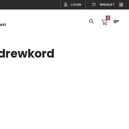
LOGIN
WISHLIST
0
0
akt
DLA ZWIERZĄT
DREWUTNIE
DLA ZWIERZĄT
DREWUTNIE
drewkord